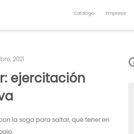
Catálogo
Empresa
bre, 2021
Es
: ejercitación
No
iva
on la soga para saltar, qué tener en
bajo.