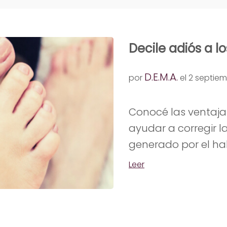
Decile adiós a l
D.E.M.A.
por
el 2 septiem
Conocé las ventajas
ayudar a corregir la
generado por el hall
Leer