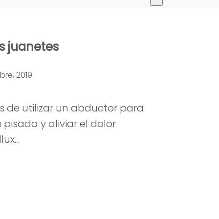
No hay sugerencias porque el cam
os juanetes
bre, 2019
 de utilizar un abductor para
 pisada y aliviar el dolor
ux...