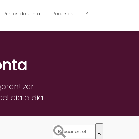
Puntos de venta
Recursos
Blog
enta
garantizar
el día a día.
Esto es un campo de búsqueda con 