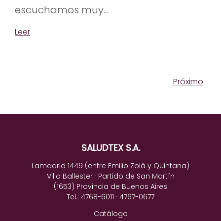
escuchamos muy...
Leer
Próximo
SALUDTEX S.A.
Lamadrid 1449 (entre Emilio Zolá y Quintana)
Villa Ballester · Partido de San Martín
(1653) Provincia de Buenos Aires
Tel.: 4768-6011 · 4767-0677
Catálogo