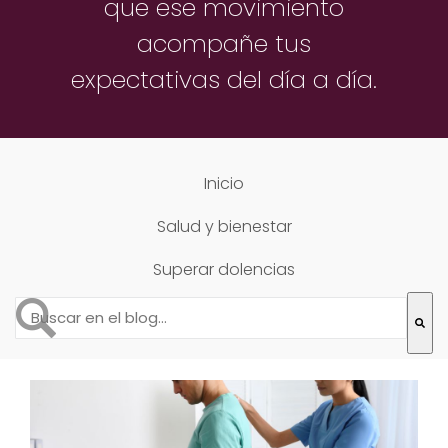
que ese movimiento
acompañe
tus
expectativas del día a día.
Inicio
Salud y bienestar
Superar dolencias
Esto es un campo de búsqueda con una función de text
No hay sugerencias porque el campo de búsqueda está