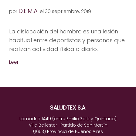
D.E.M.A.
por
el 30 septiembre, 2019
La dislocación del hombro es una lesión
habitual entre deportistas y personas que
realizan actividad física a diario....
Leer
SALUDTEX S.A.
Lamadrid 1449 (entre Emilio Zolá y Quintana)
Villa Ballester · Partido de San Martín
(1653) Provincia de Buenos Aires