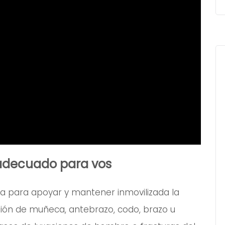
 adecuado para vos
liza para apoyar y mantener inmovilizada la
sión de muñeca, antebrazo, codo, brazo u