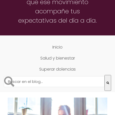
que ese movimiento
acompañe
tus
expectativas del día a día.
Inicio
Salud y bienestar
Superar dolencias
Esto es un campo de búsqueda con una función de text
No hay sugerencias porque el campo de búsqueda está