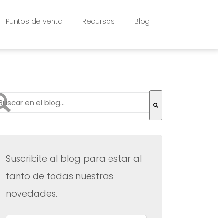
Puntos de venta
Recursos
Blog
to es un campo de búsqueda con una función de texto pr
 hay sugerencias porque el campo de búsqueda está vac
Suscribite al blog para estar al
tanto de todas nuestras
novedades.