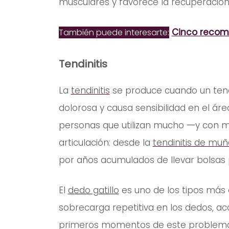
musculares y favorece la recuperación 
Cinco recom
También puede interesarte:
Tendinitis
La
tendinitis
se produce cuando un tendón
dolorosa y causa sensibilidad en el áre
personas que utilizan mucho 一y con 
articulación: desde la
tendinitis de muñ
por años acumulados de llevar bolsas
El
dedo gatillo
es uno de los tipos más
sobrecarga repetitiva en los dedos, acc
primeros momentos de este problema, s