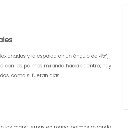
ales
flexionadas y la espalda en un ángulo de 45°,
 con las palmas mirando hacia adentro, hay
dos, como si fueran alas.
con las mancuernas en mano, palmas mirando