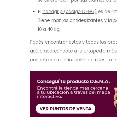
se diferencian por sus diámetros:
6
El
handgrip (código D-HG)
es de int
Tiene manijas antideslizantes y la p
10 a 40 kg.
Podés encontrar estos y todos los pro
acá
o acercándote a la ortopedia más c
encontrar a continuación en nuestro 