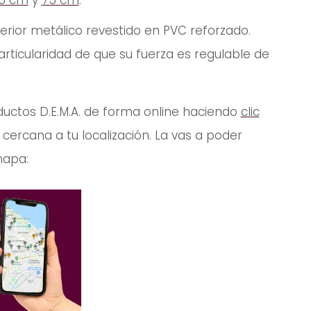
5 cm
y
75 cm
.
erior metálico revestido en PVC reforzado.
articularidad de que su fuerza es regulable de
ductos D.E.M.A. de forma online haciendo
clic
ercana a tu localización. La vas a poder
mapa: