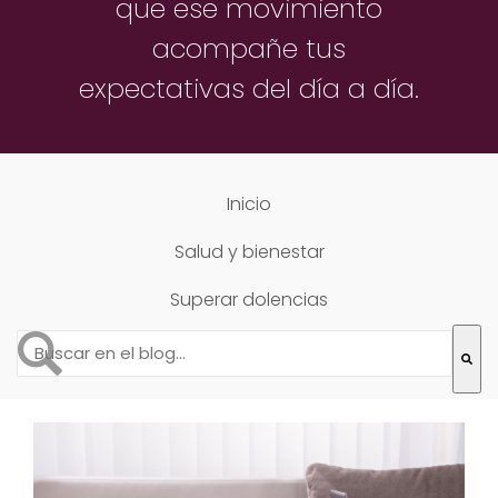
que ese movimiento
acompañe
tus
expectativas del día a día.
Inicio
Salud y bienestar
Superar dolencias
Esto es un campo de búsqueda con una función de text
No hay sugerencias porque el campo de búsqueda está